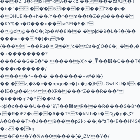
���Z`J�>!xF^<A��<ҩ
�����za/U �T
�b�`� ��̕�5l������ˮ8��e�|
�QHUEl��+h��.Y��*�m��t�Z�y8�����
�KY%�h�G���>��ϖGΈӀ�5�:?
�@o @��C�;2p�W�8l�� �pjd�9�L�?�{��
���=~��6�}�q@�
{���`~��Ru�5�'c�tCs�g]O�6�;_��
�+��������?
���ύ��G�E�"�:����yX}>�_߾��௿�O���T��_��J��}
���o������/
����*~���_�������+v#�l�}
��.�z,�&�c��npqo�c�]+�ؾ�}HUGwLKU�#s����v@��2̔U�O;�M2�L;A/
�}E�@��44 �XR����*Z���R���"
�#��i�g!7�* ��Mr�
<ϕi�c����U���"9\T��޼eR���R����$�8*���.VC�8���B��"�=��
u�R�)FZ�c��#��TYϪ�kN h�k�Qڗ�p�ګ?
A�Q���T>�J��i9���p2߇>��;�"zT�(E��H'4S�f8s�Z�±U�63���ѱ�}
�ٽ.��kg
d�F��Y�%w�0����[�زZM�Y�/