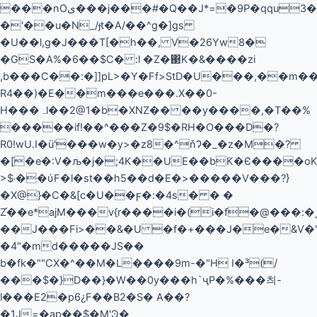
���nOی���j���#�Q��J*=�9P�qqu3���Qi�M��Sw�v2S�
�'��u�N_/ɟt�A/��^g�]gs
�U��l,g�J���T[�h��, V�26Yw8�
�GS�A%�6��$C� :l �Z�΃K�&����zi
,b���C��:�]]pL>�Y�Ff>StD�U���,��m��
R4��)�E��m���e���.X��0-
H���ہl��2@1�b�XNZ�� ��y����,�T��%
�����if!��^���Z�9$�RH�O���D�?
R0!wU.I�ü'���w�y>�z8�^ňɁ�_�z�M�?
�[�e�:V�љ�j�;4K��UE��b݁K�Є����oK%
>$˒��ύF�l�st��h5��d�E�>�����V���?}
�X@}�C�&[c�U��ϝ�:�4s� � �
Z֬��e*ajM���v{r����i�(i�f�@���:�
��J���Fi>��&�U �f�+���J�e�&Ѵ�
�4"�md�����JS��
b�fk�""CX�^��M�L����9m-�"H I�³(/
���$�}D��}�W��0y���h`ҷP�%���츼-
l���E2�p6¿F��B2�S� A��?
�1J=�ap��$�M'Ͽ�