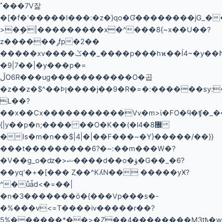
˟���7V잝
�[�f�'�����I���:�z�}qo�Ɠ��������ϳG_�
>�ܾ�|���������x�^���8{~x��U��?
z������ݛfp�2��
�����xv����ݣ��_����p���hϰ��Í4~�y��Խ|
�9|7��|�y���p�=
ڷO6R���ug�����������O�곱
�z��z�$^��Ϸן����ϳ��9�R�=�:������sy:�J�~Vn?
L��?
��x��Cx�����������Vvִ�m>ί�FO�ϥ�ʧ�
{|y��p�n;���� ��O�K��(�l޼8�4
�Is�m�n��$|4|�|��F���~�Y}�����/��}}
���t���������6?�~:��m���W�?
�V��g_o�ǳ�>ޝ����d��o�ۋ�G��_�6?
��yq'�+�[��� Ȥ��^KʎN�� �����yӾ?
^�ůǡd<�=��|
�n�3�������ӧ�{���Vp���s�-
�%���v<=Τ����iv�����r��?
5%������*�
�>�Z��4��������M3t߿�w7׏^ܭN_�T/^�T�_̞��<���{�9�~���f���i�S���o_�|