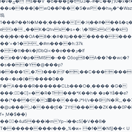
I�v�ݯ�`s��V`�b���g�tG3�ހ#�C��]'}0�x�t��ku�6�ũ !
��u����[� wQ��P���S�wP��hԣ�^�WazR͊�t��
塢
1���P��N�M��;�����[�:Ӊ��#���&�q�Þ���i���ͻ���ˏ��
ϭx� _��K�Qhvs�s+�: \�?Bzx ��k}
��j��r��OA�8�:�#�Xp��������i���
��'=�1�_�#m����h:37k
��tt��k�j!DbQi<��e���ܕ�lf
�e��V�p�Ml5�-�� Ѻõoƍ8�A��?��wc�?
�s���Y�@���p?
i����1,�7t���)F�;��C������
��<�a�{�r����0��
F� A����R������CLb���O�,���� �G�
���:󆩲� ]=� �R�T���*K��h� �a�Yå��e?
��(*���t�ב͹�����J*H/v��6/N�Ӂ;_��7�Z�V'D ����q�d@�!M�
�@u���;J����ʈ6�`2Yt�����ZK���0P�i
f+ ֛M�$��}
��򑼲�4ul5���i�mYp~i��c5[�V��B�
T���������r���_%�ͷ+ �f� �Nfj}��< U