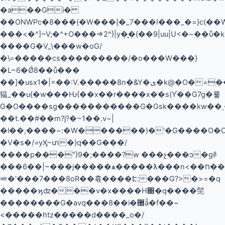
�a��Gi�
��ONWΡc�8���{�W���[�_7���I
���_�=}c(��
���<�^]~V;�^+O���=>2^}|y�̟�{��9|uu|U<�~��ů
����G�V_\���w�oG/
�\=�����cs���������/�o���W���}
�L~6�Ǿ8��ů���
��]�usx1�|=��:V.�����8n�&Y�ی�k@�O�=���p�WG_���,
韫_��u{�w���Ƕ{��x��r����x��s(Y֗��G7g�룧
G�O����sg�����������G�Gsk����kw��˳�ϯ
��t.��#��m?j?�~1��.v~|
�l��,����~:�W������)�'�G����O�O����ݏ��K#�>�
�V�s�/=yӼ~տ�}q��G���/
����p���"}9�;����?w ���չ���ͻ�gﾎ
���6��|~���j�����ѧ�����ƛ���n<��ח��
ᇣ�'���7���8oR��휷����Է:���G?>�>=�q
�����ϗʣ���v�x����H΃�q����髧
��������G�avq���8��i�޸ǟ�f��~
<�����htz�����d����_o�/