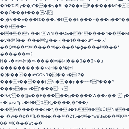
�0�%i$|y��͙h"���y�5L'�2��mB�����M^�:��Iϗ�Kiں���nH
��Ǔ���ߓ���А|
�˼�V��=���D:���#�D��h���~���u��*��
��F��-
���}?:��߂W/n��O&��1����4���M�����u/
�v�}��_���@��~|��1���xu ~�>/
��Õ�� �����x���/�ǧ�������/
������?
N�~����������񉔶��>�u-
��������;��>x ��/�
�{�����u^CGN0���h�.7�
���ᶯ�����{{!c���p��~~9?���?
���y�ym�^���~<
�9zҀ��@x��F�����g�����W��z��` q��
=�|p>ã#pz�6�l%Rڔ����;�*��}
�i�w������c)�*;��S�10�IR#Ű}Nӆ��
�_�w��b�L�#M�:���Z1Ƽ�t�^w9\t&k��K
G�,6���\/t ��