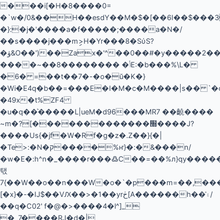
Skip
���i[�H�8����0=
to
�`w�/0&��H��esdY��M�$�[��6I��$���3
content
�}:�j�'����a�f�����;����a�N�/
��s����j���mި>H�Yr���8�SύS?
�ۋ&O��')��Zax�'^��0��#�y�����2�����Ӟ��~}
����~��8�������� �ݳE:�b���%\L�
�6� =��t��7�-�o�ŭ�K�}
�Wi�E4q�b��=���E�I�M�c�M����|s�� `�
�49x�t%ZF4
�u�q��͛�����L|ueM�d96���MR7 ��䶧����
~m�?[�������������׭����J?
����Us{�jf�W�Rf�g�z�.Z��}{�|
�Te>:�N�ק����%ҥ}�:�&���n/
�w�E�:h^n�_����r���߷C��=��%л}qy�����F
탟
7{��W��o��n���W�o�`�p���m=��,���_7{T�o��תr��G�J/z�F��
[�x}�- � IJ$��VԔ��>�1��yrڂ[A������h��͗۽/
��q�C02' f�@�>����4�l^]_
�_7����ṞJ�d�|