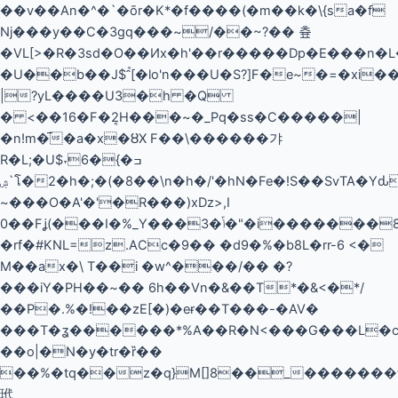
��v��An�^�`�ōr�K*�f����(�m��k�\{sa�f
Nj���y��C�3gq���~/��~?�� 츞
�VL[>�R�3sd�O��Ͷx�h'��r�����Dp�E���n�L�kvv{:t{�<2m]��@
�U��b��J$[�lo'n���U�S?]F�e~�=�xi
|?yL����U3�h �Q
� <��16�F�2͔H���~�_Pq�ss�C�����|
�n!m�̅�a�x�ȣX F��\������갸
R�L;�U$˕6�ߏ�}
ۺ`โ�2�h�;�(�8��\n�h�/'�hN�Fe�!S��SvTA�Yԃ�V�\SMR޲��<��,���>�c�`�ᕗJX�U�T6(���?
~���O�A'�'�R���)xDz>,I
0��Fʝ(���I�%_Y���3�ݴ�"�i�������8�ׇ�8"�hu����Ҕ����4�@l�&�x����m�ݩ�X�`�^�g�Mv4��D[v�fL-9���
�rf�#KNL=z.ACc�9�� �d9�%�b8L�rr-6 <�
M��ax�\ T��i �w^���/�� �?
���iY�PH��~�� 6h��Vn�&��T*�&<�*/
��P�.%�!��zE[�)�eɍ��T���-�AV�
���T�ʓ������*%A��R�N<���G���L�c
��o|�N�y�tr�ȑ��
��%�tq��z�q}M[]8��_�������t
玳