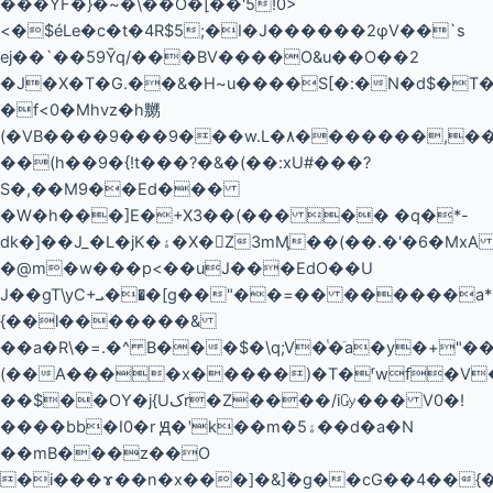
���YF�}�~�\��O�[��'5!0>
<�$éLe�c�t�4R$5;�I�J������2φV��`s
ej��`��59Ȳq/���BV����O&u��O��2
�J�X�T�G.��&�H~u����S[�:�N�d$�T�
�f<0�Mhvz�h嬲
(�VB����9���9���w.L�٨�������,���wm}
��(h��9�{!t���?�&�(��:xU#���?
S�,��M9��Ed���
�W�h���]E�+X3��(��� �� �q�*-
dk�]��J_�L�jK�ۀ�X�Z3mӍ��(��.�'�6�MxA Tl4w�lsۥ�=�Wm�jƊ=r�Q>-
�@m�w���p<��uJ���EdO��U
J��gT\yC+ܝ��ٍ�[g��"��=�� ������a*
{��l�������&
��a�R\�=.�^ B���$�\q;V�ͭ�ٙa�y�+"�
(��A����x�����)�T�ʳwf�V
��$��OY�j{Uکr�Z����/i㏉��� V0�!
����bb�I0�r Ԭ�ʹk��m�ۀ5��d�a�N
��mB���z��O
�i���ɤ��n�x���]�&]݅�g��cG��4��{