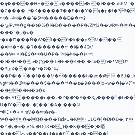
�)j�����H~��b����i�e�I���b5RMT
�Z���� ,*�K�����T��E�(�Y�iȝ�p�I�7!�
� ~���[�5�����E��?
�@jPv�g��t�%�i�D�����P�/Z 3��wR��
���"�܇�u�
:�#�ⷊ���Ň�W�f��0�k��pSM���!
�A�Y�܉�R������� �l��4Q\/
��W=
�ÊS��U�P�`���I=
�t��0��5�{^g��Ti�E��4�� �ce�b�*MD?
�3[pX��i#�"/�G�"%/
��P�I���f���M������h�ed�@
�6J�U
����M�3�ʚ
��sAT�����ʜ��z�Z��'�$��3ߵ����ݧI�b�����
U�IY���{ˌ�)��`�A�.���N
^@D>�+mV���r�-
W����Ɋ����Te$\U�K ULQ�]�DI�D�;|h
�Y�/�=�;VNǒ�D(DO�,](��K���(�䁕
�h��zvs��'��q}�#�9��q�e���|