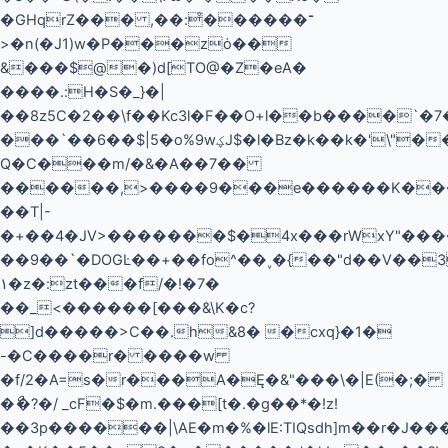
�GHqrZ��� ,��:̊������־
>�n(�J1)w�P���zȯ��
&���$@�)d[TO@�Z�eA�
����.:H�S�_}�|
��8z5C�2��\f��Kc3l�F��O+l��b����`�7
���`��6��$|5�o%9wؼJ$�l�Bz�k��k�'\"���.#x��a�0�)-
Q�C���m/�&�A��7��
������,>����9���e������K����V�޸���#�A�
��T|-
�+��4�JV>�������$�4x���rWxY"��
��9��`�DOGĿ��+��fo^��˯�{��"d��V��3
١�z�:zt���f
/�!�7�
��_<������[���&\K�c?
]d�����>C��.h&8� �cxq}�1�
-�C����r� ����w
�f/2�A=s�r���A�Ę�&"���\�|E(�;�
�ޯ�?�/ _cF�$�m.���[t�.�g��*�!z!
��3p������|\AE�m�%�lE:TIQsdh]m��r�J��