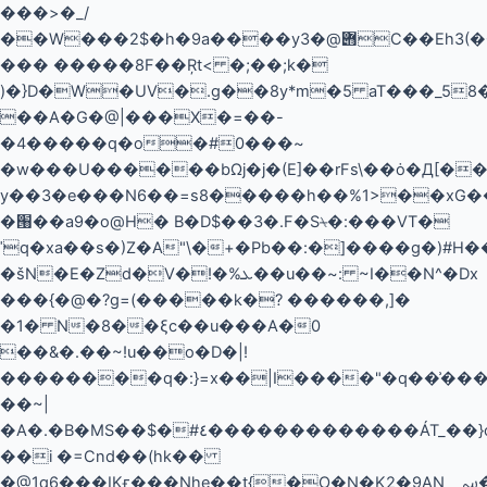
���>�_/
��W���2$�h�9a����y݋@�3C��Eh3(�C[��"w>GX9�{�n��6z�w�Q�G
��� �����8F��Ŗt< �;��;k�
)�}D�W�UV�.g��8y*m�5 aT���_5
��A�G�@|���X�=��-
�4�����q�o�#0���~
�w���U������bΩj�j�(E]��rFs\��ȯ�Д[�
y��3�e���N6��=s8�����h��%1>��xG��
�՘��a9�o@H� B�D$��3�.F�S⍀�:���VT�
ˈq�xa��s�)Z�A"\�+�Pb��:�]����g�)#H����g
�šN�E�Zd�V�!�%ܥ��u��~: ~I��N^�Dx
��
�{�@�?g=(�����k�? ������,]�
�1� N�8��ξc��u���A�0
��&�.��~!u��o�D�|!
��������q�:}=x��|I����"�q��͗���
��~|
�A�.�B�MS��$�#٤�������������ÁT_��}o5;�{�.+�H;�ŐÀCڂ�����/
��i �=Cnd��(hk��
�@1q6���IKғ���Nhe��t{�O�N�K2�9AN؄���/