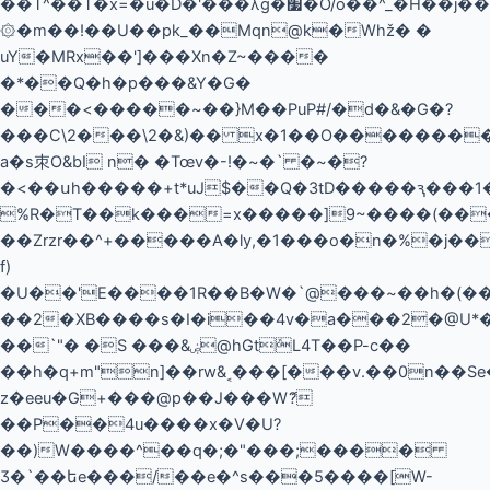
��T^��T�x=�u�D�'��͛�λg�׷�O/o��^_�H��j��-
۞�m��!��U��pk_��Mqn@k�Whž� �
uY�MRx��']���Xn�Z~����
�*��Q�h�p���&Y�G�
���<�����~��}M��PuP#/�d�&�G�?
���C\2���\2�&)�� x�1��O���������]�MsMPIT�m�� bj
a�s朿O&bΙ n� �Tœv�-!�~�` �~�?
�<��սh�����+t*uJ$��Q�3tD�����ԇ���1
%R�T��k���=x�����]9~����(�
��Zrzr��^+�����A�ly,�1���o�n�%�j�
f)
�U��'E����1R��B�W�`@���~��h�(���
��2�XB����s�I�i��4v�a���2�@U*�
��`"� �S ���&ۻ@hGtܽL4T��P-c��
��h�q+m"n]��rw&˱���[���v.��0n��Se
z�eeu�G+���@p��J���Wަ?
��P��4u����x�V�U?
��)W����^��q�;�"���;����
Ӡ�`��եe���/��e�^s���5����[W-