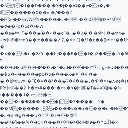
�N@�1��D���,�Y�j��)Q��v�ơ�y�
t������X��m�;'���?
�G:�֑�anvWY�����5�T��j08�V*M}
�ơ��7p�5s�\�W
��e�^T������<��o`�`��0�j� �y^��t�=
=xa5�n8��;bׅ����@Z͕,�4E]�*1�p��).��f
�
�<��,b�ol�ʡz"e.��K;���E�f�t�h3���;*r�
?
���J�.$�j��'��\�4�JB����)* <`gHRQ$���
�$ X�~�����p6�o����X�I�4,��
�.�8@y�FL҄�V��\���7�4���J�:Pi��ԉae�)
R[x G��2-h�cs#���"� �n�蓁� T�4XB@��f=
{�����J�u:fj�
��:�z��$��f���} �Z����~`Y�
��M[�����ݕ u����y��:r����m�Ͷr�"�@�2
�J�m�g���U�:1 �1��/}
�ҩ�̊]��ȓ4��5K�����]oi͍h9��Y2ڴ[�}"