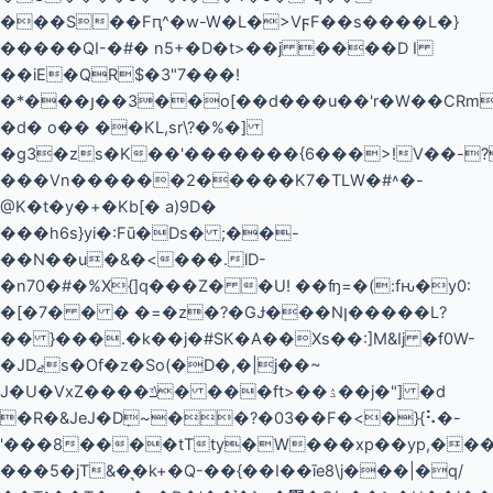
���S��Fԥ^�w-W�L�>VϝF��s����L�}
�����QI-�#� n5+�D�t>��j ����D I
��iE�QR$�3"7���!
�*���յ��3��o[��d���u��'r�W��CRm
�d� o�� ��KL,sr\?�%�]
�g3�zs�K��'�������{6���>!V��-?
���Vn������2�����K7�TLW�#˄�-
@K�t�y�+�Kb[� a)9D�
���h6s}yi�:Fū�Ds� ;��-
��N��u�&�<���.lD-
�n70�#�%X{]q���Z� �U! ��ʩ=�(:fԋ�y0:
�[�7� � � �=�z�?�GɈ���Nן�����L?
�� }���.�k��j�#SK�A��Xs��:]M&Ij �f0W-
�JDޖs�Of�z�So(�D�,�|j��~
J�U�VxZ����ݿ� ���ft>��ۮ��j�"] �d
�R�&JeJ�D݀~��?�03��F�<�}{⠣�-
'���8����tTty�W���xp��yp,��
���5�jT&�͉�k+�Q-��{��I��īe8\j���|�q/