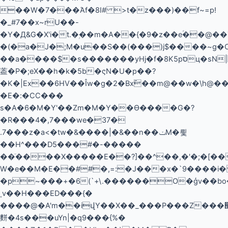
��W�7���Άf�8I# >t�z���)��f~=p!
�_#7��x~rU��-
�Y�Д&G�X'i�t.�ۭ��m�A��{�9�z��eؑ��
�(�a�J�;M�u��S��(���)j$����~g
��a����$�s�������yHj�f�8K5pסц�sN|gA���b���v�
葢�P�;eX��h�k�5b�ςN�U�p��?
�K�|Ex��6HV��Îw�g�2�Bx߫��m@��w�\h@��^�غ+6�h_�}N�]�8
�E�:�CC���
s�А�6�M�Y'��Zm�M�Y��Ѳ����G�?
�R���4�,7���we�37�
.7���z�a<�tw�&����|�&��n��ݖM�릧
��H^���D5���#�-�����
��ٙ����X�����E��?]��^��,�'�;�[���7>UI
W�e��M�E��##�,=:�J���x�`9����i
�p~���+�6(`+\.������O�ģv��bo
˳v��H���ED���{�
����@�A'm��iվY��X��_���P���Z���௣��>����ۥ�y��꩸`��Zb:=�C� N@.�̹����h
䴵�4s���uYn|�q9���{%�