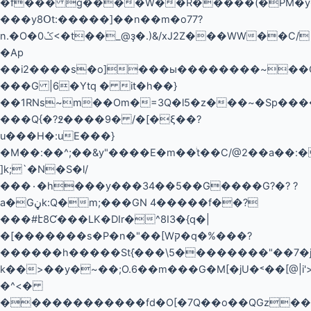
�f��� g����W��R�����(�PM�y
���y8Օt:�����]��n��m�o77?
n.�O�ݣ0<�t��_@ҙ�.)&/xJ2Z���WW��C/
�Ap
��i2����s�o]���ы��������~��Oޣ�aӺ�
���G |6�Ytq � it�h��}
��1RNs~m��Om�=3Q�l5�z���~�Sp��
���Q{�?߶����9� /�[�ξ��?
u���H�:uE���}
�M��:��^;��&y"����E�m��ͥt��C/@2��a��
]k;`�N�S�l/
���۰�h���y���34��5��G����G?�? ?
a�Gڼk:Q�m;���GN 4�����f��?
���#է8Ƈ���LK�DIr�^8I3�{q�|
�[�������s�P�n�"��[Wק�q�%���?
������h�����St݁{���\5��������"��7�
k��>��y�~��;O.6��m���G�M[�jU�˂��[@|i'>
�^<�
������������fd�O[�7Q��o��QGz��w