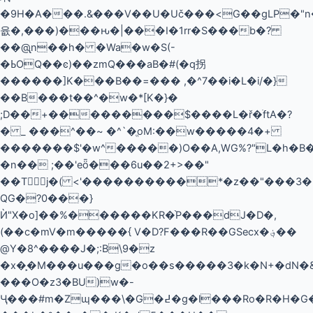
�9H�A���.&���V��U�Uč���<G��gLP�"n
윲�,���)���ԋ�|���I�1rr�S���b�?
��@̢n��h� �Wa�w�S(-
�ߕOQ��ͼ)��zmQ���aB�#(�q拐
������]K���B��=��� ,�^7��i�L�i/�}
��B���t��^�w�*[K�}�
;D��+���������$����L�ř�ׄftA�?
� _ ���^��~ �^`�ֱoM:��w�����4�+
�������$'�w^�����)O��A,WG%?"L�h�B�ҊY*�w�x@��٠�oC���
�n�� ;��'eȫ���6u��2+>��"
��Tj�( <'����������*�z��"���3�
QG�?0���}
Ѝ"X�o]��%������KR�֨P���dJ�D�,
(��c�mV�m�����{ V�D?F���R��GSecx�؋�
�
@Y�8^����J�;:B\9�z
�x�̙�M���u���g�o��s�����3�k�N+�dN�
��؜�O�z3�BU)w�-
Ҷ���#m�Zɰ���\�G�߄�g�l���Ro
�R�H�G