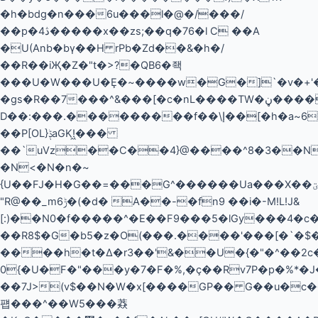
�h�bdg�n���6u���l�@�/���/
��p�4ڎ�����x��zs;��q�76�l C ��A
�U(Anb�bү��H rPb�Zd��&�h�/
��R��iҖ�Z�"t�>?�QB6�좩
���U�W���U�Ȩ�~����w�G�]`�v�+'�
�gs�R��7���^&���[�c�nL����TW�
D��:���.���������f��\إ��[�h�a~6�X'_��V%"��D�+��
��P[OL}ݙaGK!͖�
��
��`uVz��C��4}@����^8�3��N
�N<�N�n�~
{U��FJ�H�G��=���G^������Ua���X��ؾ������u z��K2O�z�F�
"R@��_m6ݱ�(�d� A��-�fn9 ��i�-M!L!J&
[:
)��N0�f�����^�E��F9���5�lGy���4�c�)
��R8$�G�b5�z�O(���.����'���[�`�$
����h�t�Δ�r3��'&��U�{�"�^��2c�
0{�U�F�"���y�7�F�%,�ç��Rv7P�p�%*�J
��7J>(v$��N�W�x[����GP�� G��u�c
퍱���^��W5���䔸