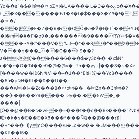
Yq��s^�$�in�pZ�UA����'L�C��oېc��X��X���{nV��?Q�NГ�[-
t _�X�������ЋT�8�t�$���3�Y#�!�T;
��/
��[�F�Z��9�r�QȪ�ӛ�Vͪ�I�T`��+YJ�
�j�m�#�F�o9�,�������9����RYr}=$�V�
���~A�#���V�#JJ~�^��R�"��z�
V���g���_��O��r $��?
a�<Ҁ������6���$�y 3b��1�x$N"
c�'�c�G�T4��c9�@�@y�- ?h��yy+|���3�~�X>
[����w��!&6h %V-��-�J��*EitH%)��Yc8����
�6ȕ�pQH�Kt��&��U� �-
���ԝ�i+�Zc���ů�b��_ �Zn��3h�?
��{6��K��?9�l���'D!y��:��5W�_�
����|
[Ȍ��@��B�c�wF��=���t��c��8k����"Zvb�
㫟/�k�s�E��E�X8���*���ÑQ��{B���俢|
�+^���=l]yܴmC����/u�Lo�w��:�ܖM������'B�,�=t@��45�S��z����_?
�Kϋ��I5�