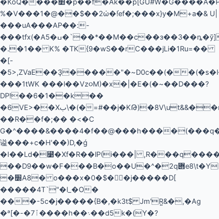
�KoQ����׺�p��f�Ak��p[GU#W�G����A�PE�T
%�V���1�@��$��2ώ�!֗ef�;���x}y�M+a�& U|
���uA���AP��:-
���tfx(�A5�ߎ�`��*��M��c��з��3��ȵ�ў]Fzb��a�Re�ܱWrO��x�'7/@��PT�C�^y����ס���^j��Ѯ
�.�1�� K% �TK{9�wS��rC���jLi�1Ru=��
�[-
�5>,ZVaE��Ҙ�����"�~D0c��(��(�s�l
���1tWK ���l��Vz૦M)�x�|�E�(�~��D���?
DP!��6�1��k��
�6VE>��Xب\�(�=#��j�KԹ)�8V\ut&&��mm�f�gG�
��R��f�;�� �<�C
G�^����&����4�f��@���h����(���q�
谥���+c�H'��)D,�ǵ
�I��Ld�꛹�Xf�R��lP(i���| ,R���q����

��D9��w�F���B�o��U�^�2q݋e8\t�Y[S�[�]�f��m��ؙ�����
�׽A8� o���x�0�$�﷣�j�����D[
�����4T`"�l_�O�
���-5c�j�����{B�,�k3t$ Jm'R͍&�,�Ag
�ᵃ[�-�7ٱ����h��܈��d5k�(Y�?