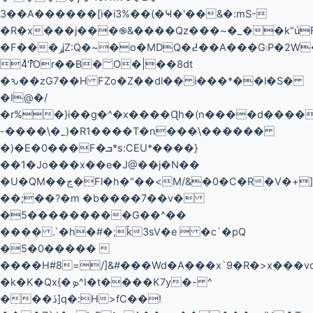
3��A������[i�i3%��(�Ҹ�'��&�:mS-
�R�x���j���֎&����Qz���~�_��k"úF�f�.:�
�F���ݛjZ:Q�~�o�MDQ�߄��A���G܃P�2W�Z�������SO,��X�Hd)W
4ͮ'߱ȓOr��B�؅O�|��8dt
�ԅ��zG7��H FZo�Z��dl�� i���*��l�S�
�I@�/
�r%�}i��g�^�x����Ɋh�(n����d����
-����\�_)�R1����T�n���\������
�)�E�0���F�ܒ*s:CEU*����}
��1�Jo���x��e�J@��j�N��
�U�QM��ڃ�Fl�h�"��<M/&�0�C�R�V�+]=��Y��.�-
��;��?�m �b����7��v�
�5���������G��^��
���� .`�h�#�;ǩ3sV�e  �c`�pQ
�5�0����� 
����H#8=/]&#���Wd�A���x`9�R�>x���vd�c
�k�K�Qx{�ܤ^I�t����K7y�- ^
���ڏ]q�:H>fC��!