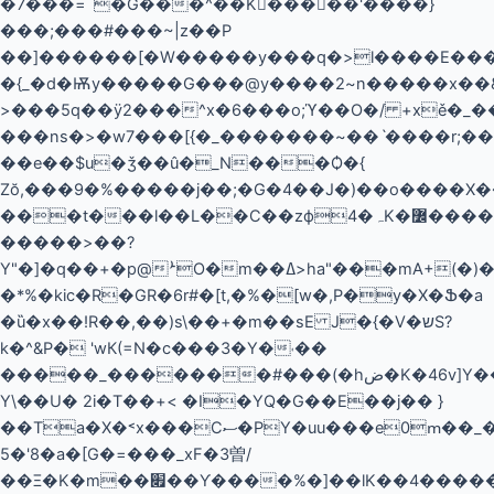
�7���=`�G���^��K�����'����}
���;���#���~|z��P
��]������[�W�����y���q�>l����E���
�{_�d�Ѭy�����G���@y����2~n�����x��&�t�&xu������%@��'�*�����˱���ջ��6_n�>m
>���5q��ӱ2���^x�6���o;ϓ��O�/ +xě�_�
���ns�>�w7���[{�_�������~��ˋ���
�r;�
��e��$u�ǯ��û�_N���Ѻ�{
Zŏ,���9�%�����j��;�G�4��J�)��o����X���Ѻ��=
���t���l��L��C��zфہ�4K�߼�����͗�
�����>��?
Y"�]�q��+�p@ܑO�m��ߡ>ha"���mA+(�)�e0w(���vK�0��y
�*%�kic�R�GR�6r#�[t,�%�[w�,Ρ�y�X�Ֆ�a
�ȕ�x��!R��,��)s\��+�m��sE J�{�V�שS?
k�^&P� 'wК(=N�c���3�Y�˓��
�����_�������#���(�hض�K�46v]Y��N8�ls
Y\��U� 2i�T
��+< �I�YQ�G��E��j�� }
��Ta�X�˂x���Cސ�PY�uu���e0ՠ��_�QG�wJwt
5�'8�a�[G�=���_xF�3曽/
��Ξ�K�m��׏��Ƴ����%�]��lK��4�����g����_�a;�Ac�tX��O�}