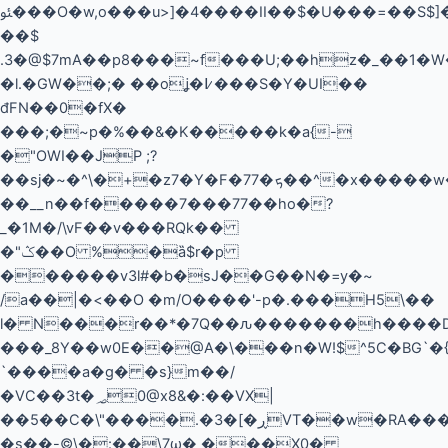
ﯯ���O�w,o���u>]�4����II��$�U���=��S$]�'@�ُ{~�#��.Z���?
��$
.3�@$7mA��p8���~f���U;��hz�_��1�W����E��p�M4ݹt~��
�l.�GW��;� ��oʝ�߇���S�Y�UI��
đFN��0�fX�
���;�~p�%��&�K�����k�a{-
�"OWI��JP ;?
��sj�~�^\�+�z7�Y�F�77�ܟ��^�x�����w�/
��__n��f�����7���77��ho�?
_�1M�/\vF��v���RQk��
�"ݣ��O %�ȁ$r�p
������v3l#�b�sJ��G��N�=y�~
/a��|�<��O �m/O����'-p�.���H5\��
l� N���r��*�7Q��ԉ�������h����
���_8Y��w0E��@A�\���n�W!$^5C�BG`�{
`����a�g� �s}m��/
�VC��3t�؃0@x8&�:��VX|
��5��C�\"����.�3�[�ڕVT��w�RA���,@
�s��-©\�:��\7ω� ���X0�