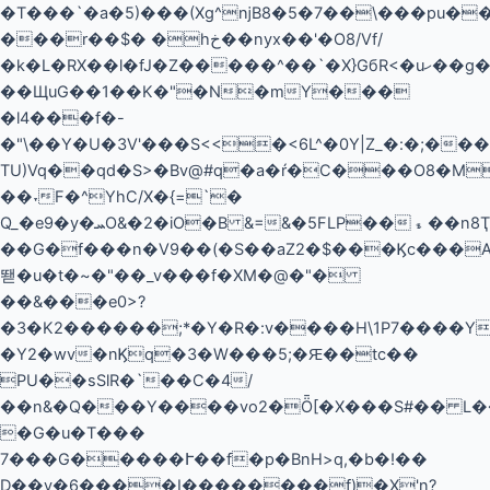
�T���`�a�5)���(Xg^ǌΒ8�5�7��\���pu�
���r��$� �hخ��nyx��'�O8/Vf/
�k�L�RX��l�fJ�Z�����^��`�X}GбR<�uހ�
�g�
��ЩuG��1��K�"�N�mY���
�l4���f�-
�"\��Y�U�3V'���S<<�<6L^�0Y|Z_�:�;���
TU)Vq��qd�S>�Bv@#q�a�ŕ�C���O8�M�أ����7&�{j���̠6��#wS������GF����+�ddtum�݄Vϴ7����,����'гgdĆj
��˕F�^YhC/X�{=`�
Q_�e9�y�ܚO&�2�iO�B &=&�5FLP��﹩��n8Ҭ�S��
��G�f���n�V9��(�S��aZ2�$���Ϗc���A���ޢ_���C����
뙏�u�t�~�"��_v���f�XM�@�"�
��&���e0>?
�3�K2������;*�Υ�R�:v����H\1P7����Y
�Y2�wv�nϏq�3�W���5;�Ԙ��tc��
PU��sSlR�`��C�4/
��n&�Q���Y����vo2�Ȫ[�X���S#�� L�
�G�u�T���
7���G�����Ւ��f�p�BnH>q,�b�!��
D��y�6����I��������f)�X'n?