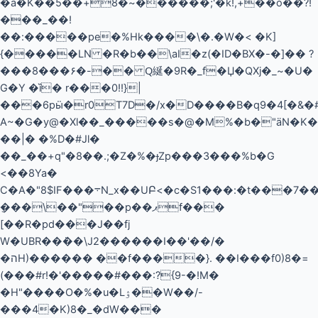
�a�K��5��+8�~������;'�k!,+��o��?!
���_��!
��:�����pe�%Hk����\�.�W�< �K]
{�����LN �R�b��\aI�z(�ID�BX�-�]�� ?
���8���۶�-�� Ԛ綖�9R�_f�Џ�QXj�_~�U�
G�Y �ȉ� r���0!!}|
���6pӹ�r0T7D�/x�D����B�q9�4[�&�#s��^ݾ�=�n�r�
A~�G�y@�Xl��_�����s�@�M%�b�"ӓN�K�
��|� �%D�#Jl�
��_��+q"�8��.;�Z�%�ɟZp���3���%b�G
<��8Ya�
C�A�"8$ІF���܋N_x��UԲ<�c�S1���:�t���7��� 1�U���yN�
݈���\��"��p��ޕf���
[��R�pd���J��fj
W�UBR��ܿ��\J2������I��'��/�
�הH)������ ��f����}. ��I���f0)8�=
(���#r!�'�����#���:?{9-�!M�
�H"����O�%�u�Lۉ��W��/-
���4�K)8�_�dW���