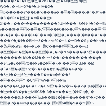
����Z�1�D��Vb+��\�M� R�
ܸWO�d�aX7�/�aV�2�
p�����e*��b�"q���u�I�����:�ߞ�J\"w�
�8!�6Re�[ j"�V@��u
X
]��b.���^���ዠ�����9U���hB�h�0� 5q
r���0F����7��R0�I��J'V�P���
�v�]�.�~���|4�`��u�ʃ��_����(�k���^��S
���Y�j�{��E8��tm\0� L�D��Gip��:
�Õs�atSm�(w�\.�=}֟9C��V�#3z��wc}
� �46��K����_�7�*Ls�����h����4ݨ��mD��t�'o�����t#���3go��5p������8֌
������tik%��M��-E��a�����(��r��q�
�ǿ'\jz�z�Pr'Q�I�s�Z��<�,��0G dd�:�ߕ}
�`�⍩��Y ʞƒ�2�L��(鏳u�/��6�f�E?
�&l��j6f*���%�Ä�e�6{��/
���uꢒ]�UŅTAW� PH�㾲
��z��M_[��P�CVj�GMf�ޯ�py�x~��<�QQ��
�e��V�p�Ml5C5�|3��V���{�N7 q�,1�-
�����3ϫN���ad\��8E6�|��n���RT�xÇ��
�R��e49��;��P��uK&#�9��"OO?