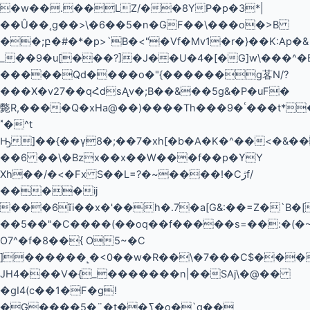
�w��.��LZ/��8YP�p�3*|
��Û��˛g��>\�6��5�n�GF��\���o�>B
��;բ�#�*�p>`B�<"�Vf�Mv1�r�}��K:Ap�&
_��9�u[���?]�J��U�4�[�G]w\���^�
�����Qd����o�"{������g茖N/?
���Ӿ�v27��qՀdsA̢v�;B��&��5g&�P�uF�
斃R,����Q�xHa@��)����Th���ٴ�9���t*�Ǟ9�@��\��}|0A���L�A`
˟�^t
Ԣ]��{��ү8�;��7�xh[�b�A�K�^��<�&�����ۻg����b������Ȟp���B
��6 ��\�Bzx��x��W���f��p�ϒY
Xh��/�<�Fx S��L=?�~����!�Cژf/
����ij
���6ĩi��x�'��h�.7�a[G&:��=Z�`B�[
��5��"�C����(��oq��f�����s=��:�(�~0#
O7^�f�8��{ O5~�C
]������˻�<0��w�R��\�7���C$���
JH4���V�{_�������n|��SAj\�@��
�gI4(c��1�F�g!
�G����5�¨�t��ߖ�o�`q��