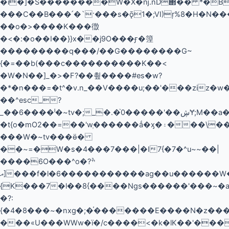
�i�]�S��������ͯW�X�ǌ.nD΂�� *�
���C��B���՛�`·���s�ǭ1�;VI)ŗ%8�H�N
��o�>����K���徾
�<�:�o��I��}}x��j9O���ӻ�篞
���������q���/��G��������G~
{�=��b (���c����������K��<
�W�N��]_�>�F?��쵶����#es�w?
�*�n���=�t^�v.n_��V����u;��'���ziz
��^esc_?
_��6����ˡ�~tv�;_�.�֙ڜ��'�����0Ɏ;M��a�������_>|
�t{o�mO2��=��'wְ������ǻ�ӽ�۽���\��H���q�/
���W�~tv���ӫ�
��~=�W�s�4���7���|�I7{�7�^u~~��|
����6O���^o�ׯ?
[އ���f�l�6�����������ag��u������W�&�U^\lOW�J��8:
{K���7�l��8{����Ngs������'���~�a�
�?:
{�4�8���~�nxg
�;�֫�������E����N�z�
���«U���WWw�ї�/c����<�k�lK��'���