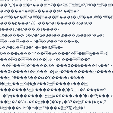
��R_R]���z���m7��a2(F_vZ/.NO�/5�
�w����9�dI~�����ϕM �&�?
�x��n�7��������a�Ӽ��K8�r�
����p���˶?۟.ÈF���^�1�����->;�nC�
[���sD�I7���ˏ �s����}҄
_X�;���Ժ<ϼ�C�^q�B�[��\&���Bb�tH�r�&�{
�Fy�~��ӝ_'��W��#���y{�/
ڏ�W�%�T$�^_�+1l�[Mr�-
Q����s���ׯׯ^���e����׫��^��ڿ>}|
���$���S��|ot~x�h�����?
_����{j�*����ɺB�_���G��h����ן^��>6-
��Gk����ϟ�G��c�j<�7����߳��������
��`Ҽ���3���ur�Yj���:�>�%��-
l���Kc{�͚�V��2Ӵ����<���
�������&+��������/�O__u:�Si��q�ev?
~�ʺyq��������ӛl=�9���ޓ��f�z�^7;���txr{����v���W�c�zW�`�`��fr�\������8g�Ł����C/D
���3�Vu~�9���[j�̊�pۅ�OZ�a P��}�/;�,7
Nt���y 1づ�m�Z/����}Z苋 di�!