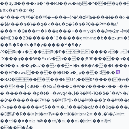
��dy0l����xS�^��RJ��w.�e}y:�^���q��
Eft<�9^I�;b^�֥}
�^���<%�}&��~���~}r�\�za����i���>
�$M���n�}��q�<��u�c�?�n�P0��P�#м/
����Q#���K��a���=��yk{N��/y2m+�
�}}3��2B��֡����12�����gno�b��zxu�ޙ�8E��{y��m��9���K>���L�*F}?
��6:�R�rf>�6�y�����Y�5�y
ݣ�Re�<���9(�P�b����<�ˎe��L�C�L�^�A�;���<�������%j�����-
`X���q���W�F>ɗv�h����;899�����h����|8����ك(�gD�w�%k@��>����*�d�����A��o
�0��ro,��g�ٺ'��z��HI�q�B�A���b�������5��A��S
��H*�xwq �����l�Q�b�_p�� �D�.�
�R.O�������EU4;��&*����(�w�B
��4��׀KBG�=�NSE]���C�W�Y����x��=����˗�����
� ������.�p�{�=�wvqل�4�R�~}Q�ϐ�`�W>�/
�8:�������!7�,h�T j>�U����(n����fK
(P~e�������=5R���_"���R�qM�4�9q����
�D䳳\P�R���Ћ=�� K�p2��.�}�/ޅ
�� ��A�z h@��/���� ��!
����Å�